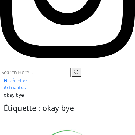
search
here
NigériElles
Actualités
okay bye
Étiquette :
okay bye