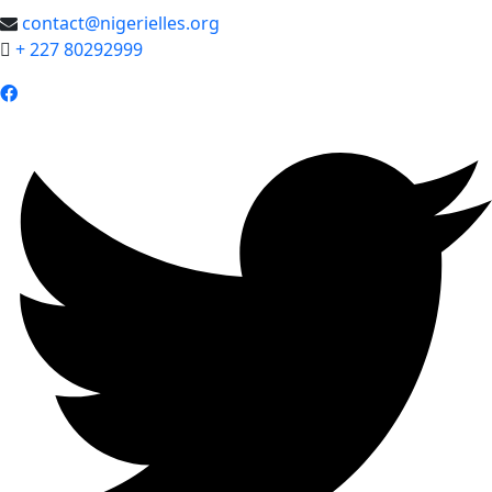
contact@nigerielles.org
+ 227 80292999