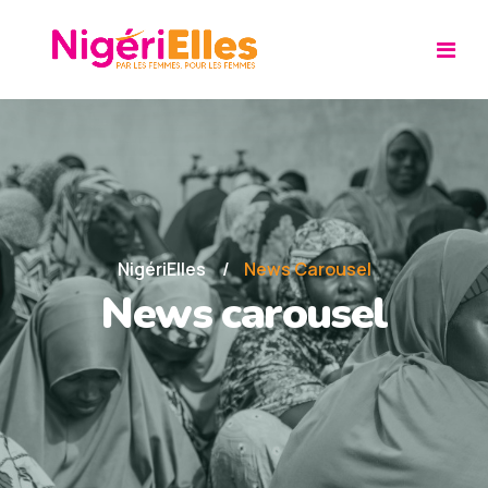
NigériElles
News Carousel
News carousel