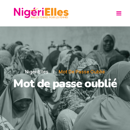
NigériElles
Mot De Passe Oublié
Mot de passe oublié