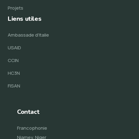
Projets
Liens utiles
Ambassade d’Italie
USAID
CCIN
HC3N
FISAN
Contact
Francophonie
Niamey, Niger