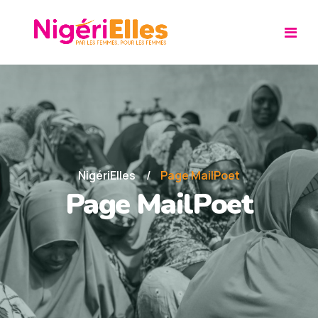
NigériElles
Page MailPoet
Page MailPoet