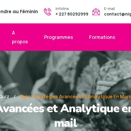
Infoline
E-mail
endre au Féminin
+ 227 80292999
contact@nige
A
Programmes
Formations
propos
Quiz
Quiz : Stratégies Avancées Et Analytique En Mark
 Avancées et Analytique e
mail