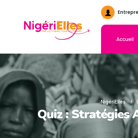
Entrepr
Accueil
NigériElles
Quiz : Stratégies