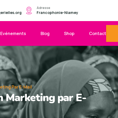
Adresse
rielles.org
Francophonie-Niamey
Evénements
Blog
Shop
Contact
eting Par E-Mail
n Marketing par E-